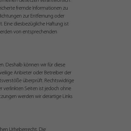
lgemeinen Gesetzen verantwortlich.
peicherte fremde Informationen zu
lichtungen zur Entfernung oder
 Eine diesbezügliche Haftung ist
twerden von entsprechenden
en. Deshalb können wir für diese
weilige Anbieter oder Betreiber der
tsverstöße überprüft. Rechtswidrige
r verlinkten Seiten ist jedoch ohne
tzungen werden wir derartige Links
chen Urheberrecht. Die