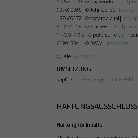
492630170 | © quavondo |
istockph
933090868 | © JohnGollop |
istockp
157608572 | © fcafotodigital |
istock
910456158 | © artisteer |
istockphot
1175017795 | © peterschreiber.medi
619045844 | © BsWei |
istock.com
Quelle:
eRecht24
UMSETZUNG
kopfstand |
Werbeagentur Bielefeld
HAFTUNGSAUSSCHLUSS 
Haftung für Inhalte