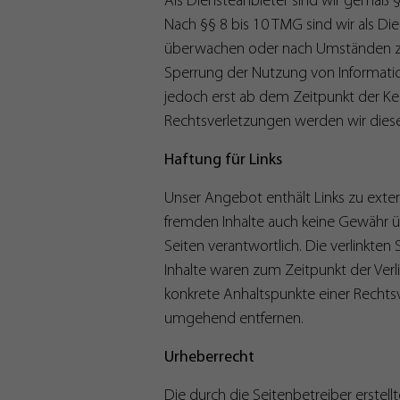
Als Diensteanbieter sind wir gemäß §
Nach §§ 8 bis 10 TMG sind wir als Di
überwachen oder nach Umständen zu f
Sperrung der Nutzung von Informatio
jedoch erst ab dem Zeitpunkt der K
Rechtsverletzungen werden wir dies
Haftung für Links
Unser Angebot enthält Links zu extern
fremden Inhalte auch keine Gewähr übe
Seiten verantwortlich. Die verlinkte
Inhalte waren zum Zeitpunkt der Verli
konkrete Anhaltspunkte einer Rechts
umgehend entfernen.
Urheberrecht
Die durch die Seitenbetreiber erstel