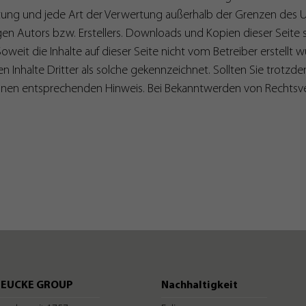
Name
_dc_gtm_UA-#
reitung und jede Art der Verwertung außerhalb der Grenzen des
en Autors bzw. Erstellers. Downloads und Kopien dieser Seite si
Anbieter
https://tagmanager.google.com
weit die Inhalte auf dieser Seite nicht vom Betreiber erstellt
Laufzeit
1 Tag
n Inhalte Dritter als solche gekennzeichnet. Sollten Sie trotz
inen entsprechenden Hinweis. Bei Bekanntwerden von Rechtsve
Wird von Google Tag Manager genutzt, um das Laden des
Zweck
Google-Analytics-Skript-Tags zu steuern.
Name
_gat_UA-#
Anbieter
https://analytics.google.com
Laufzeit
Sitzung
Wird verwendet, um Daten zu Google Analytics über das Gerät
Zweck
und das Verhalten des Besuchers zu send en. Erfasst den
Besucher über Geräte und Marketingkanäle hinweg
BEUCKE GROUP
Nachhaltigkeit