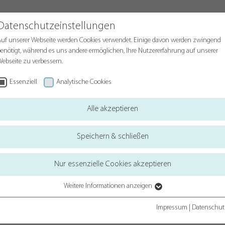
Datenschutzeinstellungen
Beucke Group
Produktfinder
Nachha
uf unserer Webseite werden Cookies verwendet. Einige davon werden zwingend
enötigt, während es uns andere ermöglichen, Ihre Nutzererfahrung auf unserer
ebseite zu verbessern.
Essenziell
Analytische Cookies
Alle akzeptieren
Speichern & schließen
Nur essenzielle Cookies akzeptieren
Weitere Informationen anzeigen
Essenziell
Essenzielle Cookies werden für grundlegende Funktionen der Webseite benötigt.
Impressum
|
Datenschut
Dadurch ist gewährleistet, dass die Webseite einwandfrei funktioniert.