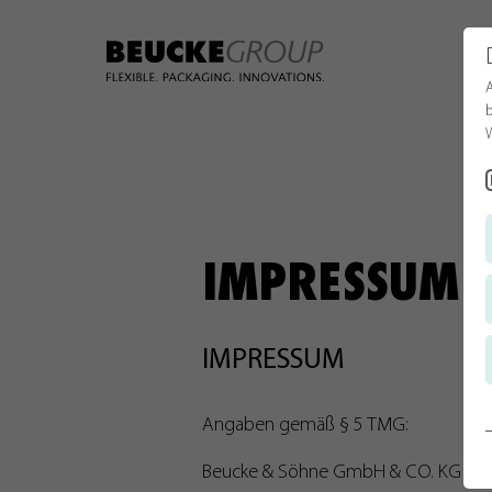
A
b
W
IMPRESSUM
IMPRESSUM
Angaben gemäß § 5 TMG:
Beucke & Söhne GmbH & CO. KG