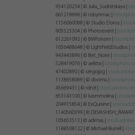
954120234 | © Julia_Sudnitskaya |
is
661218696 | © robynmac |
istockph
1156060088 | © Studio Doros |
isto
905523304 | © Photoevent |
istockp
612261092 | © BWFolsom |
istockph
1056488648 | © LightFieldStudios |
i
943443896 | © Bet_Noire |
istockph
528419076 | © aelitta |
istockphoto.
47402890 | © sergojpg |
stock.adob
1138658069 | © doomu |
istockpho
45669431 | © rdnzl |
stock.adobe.co
653143100 | © luismmolina |
istockp
204915854 | © ExQuisine |
stock.ado
1140560399 | © DEVASHISH_RAWAT 
105653513 | © adimas |
stock.adobe
1188508122 | © Michael Burrell |
isto