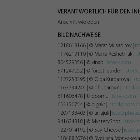
VERANTWORTLICH FÜR DEN INHA
Anschrift wie oben
BILDNACHWEISE
1218618166 | © Marat Musabirov |
is
1176219110 | © Mariia Reshetniak |
i
804529356 | © vinap |
istock.com
871247052 | © forest_strider |
istock
1127258395 | © Olga Kurbatova |
ist
1163734249 | © ChubarovY |
istock.
611606478 | © doomu |
istock.com
653150754 | © olgakr |
istockphoto.
1207138403 | © anjajuli |
istockphot
941624818 | © MysteryShot |
istock
1227014192 | © Say-Cheese |
istock
1184886076 | © Svetlana Monyakova