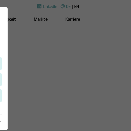
LinkedIn
DE
EN
ltigkeit
Märkte
Karriere
z