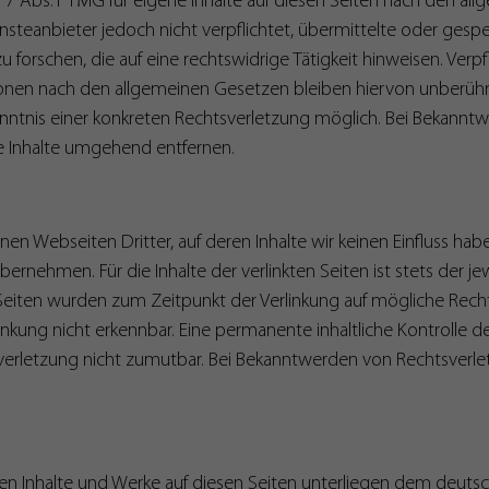
 7 Abs.1 TMG für eigene Inhalte auf diesen Seiten nach den al
Wird von YouTube verwendet. Mit Hilfe des Cookies wird seitens
ensteanbieter jedoch nicht verpflichtet, übermittelte oder ges
Zweck
YouTube versucht, die Benutzerbandbreite auf Seiten mit
orschen, die auf eine rechtswidrige Tätigkeit hinweisen. Verpf
integrierten YouTube-Videos zu schätzen.
nen nach den allgemeinen Gesetzen bleiben hiervon unberührt.
enntnis einer konkreten Rechtsverletzung möglich. Bei Bekann
Name
NID
e Inhalte umgehend entfernen.
Anbieter
https://www.google.com
Laufzeit
6 Monate
en Webseiten Dritter, auf deren Inhalte wir keinen Einfluss hab
rnehmen. Für die Inhalte der verlinkten Seiten ist stets der je
Wird von Google verwendet. Das Cookie enthält eine eindeutige
n Seiten wurden zum Zeitpunkt der Verlinkung auf mögliche Rech
ID, über die Google Ihre bevorzugten Einstellungen und andere
Informationen speichert, insbesondere Ihre bevorzugte Sprache
nkung nicht erkennbar. Eine permanente inhaltliche Kontrolle de
Zweck
(z. B. Deutsch), wie viele Suchergebnisse pro Seite angezeigt
verletzung nicht zumutbar. Bei Bekanntwerden von Rechtsverle
werden sollen und ob der Google SafeSearch-Filter aktiviert sein
soll. Die ausführliche Datenschutzrichtlinie finden Sie hier:
https://www.google.com/policies/privacy/
lten Inhalte und Werke auf diesen Seiten unterliegen dem deuts